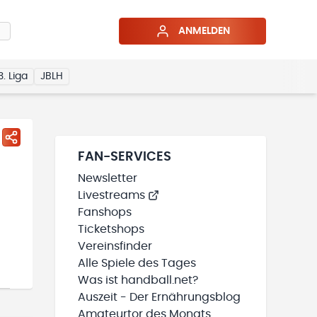
ANMELDEN
3. Liga
JBLH
FAN-SERVICES
Newsletter
Livestreams
Fanshops
Ticketshops
Vereinsfinder
Alle Spiele des Tages
Was ist handball.net?
Auszeit - Der Ernährungsblog
Amateurtor des Monats