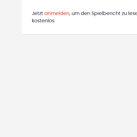
Jetzt
anmelden
, um den Spielbericht zu les
kostenlos.