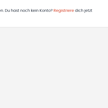
en. Du hast noch kein Konto?
Registriere
dich jetzt