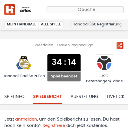
Suche
MEIN HANDBALL
ALLE SPIELE
Handball360 Registrierung
Westfalen - Frauen Regionalliga
34
:
14
Handball Bad Salzuflen
HSG
Spiel beendet
Petershagen/Lahde
SPIELINFO
SPIELBERICHT
AUFSTELLUNG
LIVETICKE
Jetzt
anmelden
, um den Spielbericht zu lesen. Du hast
noch kein Konto?
Registriere
dich jetzt kostenlos.