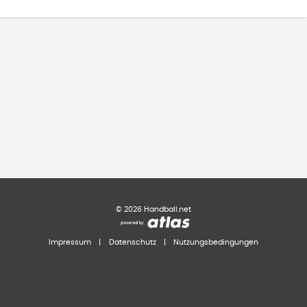
©
2026
Handball.net
Impressum
|
Datenschutz
|
Nutzungsbedingungen