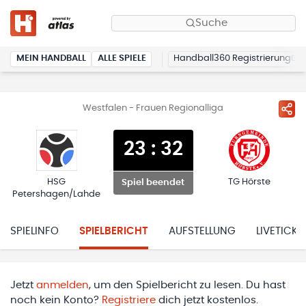
Suche
MEIN HANDBALL
ALLE SPIELE
Handball360 Registrierung
Westfalen - Frauen Regionalliga
23
:
32
HSG
TG Hörste
Spiel beendet
Petershagen/Lahde
SPIELINFO
SPIELBERICHT
AUFSTELLUNG
LIVETICKE
Jetzt
anmelden
, um den Spielbericht zu lesen. Du hast
noch kein Konto?
Registriere
dich jetzt kostenlos.