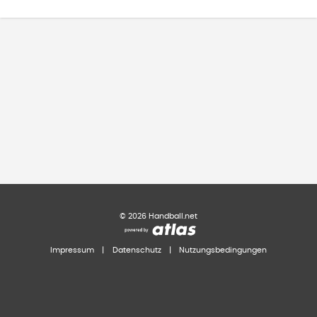
©
2026
Handball.net
Impressum
|
Datenschutz
|
Nutzungsbedingungen