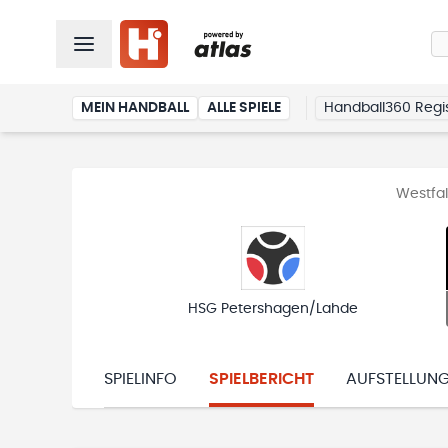
MEIN HANDBALL
ALLE SPIELE
Handball360 Regis
Westfal
HSG Petershagen/Lahde
SPIELINFO
SPIELBERICHT
AUFSTELLUN