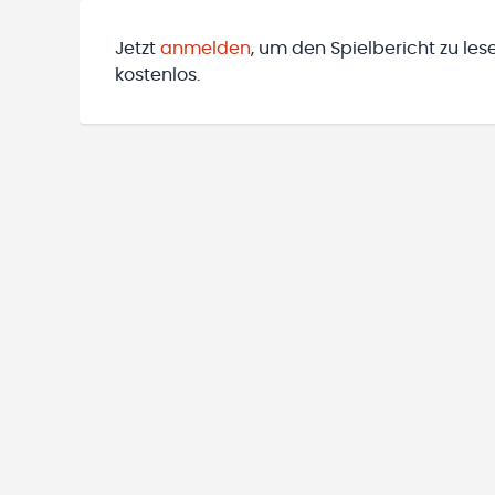
Jetzt
anmelden
, um den Spielbericht zu les
kostenlos.