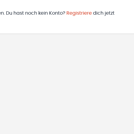
en. Du hast noch kein Konto?
Registriere
dich jetzt