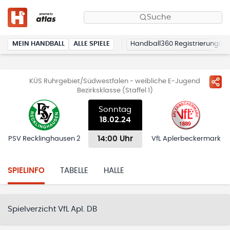
Suche
MEIN HANDBALL
ALLE SPIELE
Handball360 Registrierung
KÜS Ruhrgebiet/Südwestfalen - weibliche E-Jugend
Bezirksklasse (Staffel 1)
Sonntag
18.02.24
14:00 Uhr
PSV Recklinghausen 2
VfL Aplerbeckermark
SPIELINFO
TABELLE
HALLE
Spielverzicht VfL Apl. DB