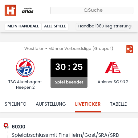
Suche
MEIN HANDBALL
ALLE SPIELE
Handball360 Registrierung
Westfalen - Männer Verbandsliga (Gruppe 1)
30
:
25
TSG Altenhagen-
Ahlener SG 93 2
Spiel beendet
Heepen 2
SPIELINFO
AUFSTELLUNG
LIVETICKER
TABELLE
60:00
Spielabschluss mit Pins Heim/Gast/SRA/SRB