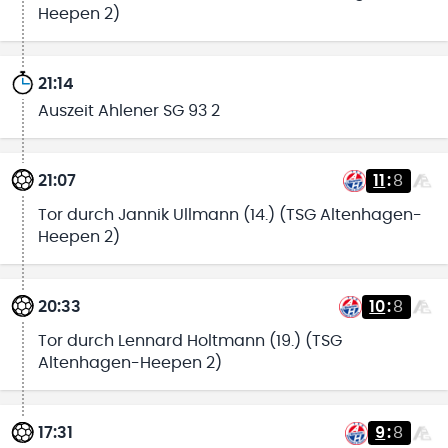
Heepen 2)
21:14
Auszeit Ahlener SG 93 2
21:07
11
:
8
Tor durch Jannik Ullmann (14.) (TSG Altenhagen-
Heepen 2)
20:33
10
:
8
Tor durch Lennard Holtmann (19.) (TSG
Altenhagen-Heepen 2)
17:31
9
:
8