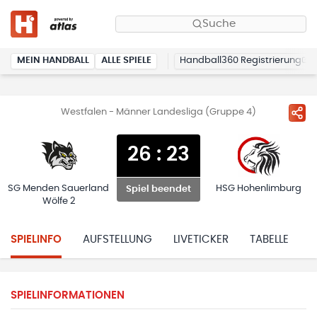
Suche
MEIN HANDBALL
ALLE SPIELE
Handball360 Registrierung
Westfalen - Männer Landesliga (Gruppe 4)
26
:
23
SG Menden Sauerland
HSG Hohenlimburg
Spiel beendet
Wölfe 2
SPIELINFO
AUFSTELLUNG
LIVETICKER
TABELLE
H
SPIELINFORMATIONEN