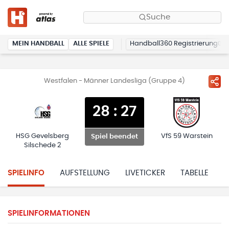
Suche
MEIN HANDBALL
ALLE SPIELE
Handball360 Registrierung
Westfalen - Männer Landesliga (Gruppe 4)
28
:
27
HSG Gevelsberg
VfS 59 Warstein
Spiel beendet
Silschede 2
SPIELINFO
AUFSTELLUNG
LIVETICKER
TABELLE
H
SPIELINFORMATIONEN