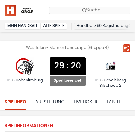
Suche
MEIN HANDBALL
ALLE SPIELE
Handball360 Registrierung
Westfalen - Männer Landesliga (Gruppe 4)
29
:
20
HSG Hohenlimburg
HSG Gevelsberg
Spiel beendet
Silschede 2
SPIELINFO
AUFSTELLUNG
LIVETICKER
TABELLE
H
SPIELINFORMATIONEN