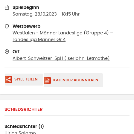
Spielbeginn
Samstag, 28.10.2023 - 18:15 Uhr
Wettbewerb
Westfalen - Männer Landesliga (Gruppe 4)
–
Landesliga Männer Gr.4
Ort
Albert-Schweitzer-SpH
(
Iserlohn-Letmathe
)
SPIEL TEILEN
KALENDER ABONNIEREN
SCHIEDSRICHTER
Schiedsrichter (1)
Ulrich
Salomo