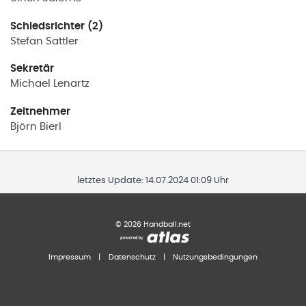
Schiedsrichter (2)
Stefan
Sattler
Sekretär
Michael
Lenartz
Zeitnehmer
Björn
Bierl
letztes Update:
14.07.2024 01:09 Uhr
©
2026
Handball.net
Impressum
|
Datenschutz
|
Nutzungsbedingungen