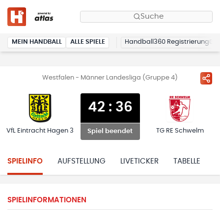
Suche
MEIN HANDBALL
ALLE SPIELE
Handball360 Registrierung
Westfalen - Männer Landesliga (Gruppe 4)
42
:
36
VfL Eintracht Hagen 3
TG RE Schwelm
Spiel beendet
SPIELINFO
AUFSTELLUNG
LIVETICKER
TABELLE
H
SPIELINFORMATIONEN