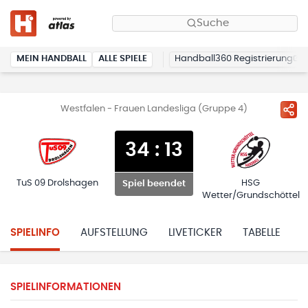
Suche
MEIN HANDBALL
ALLE SPIELE
Handball360 Registrierung
Westfalen - Frauen Landesliga (Gruppe 4)
34
:
13
TuS 09 Drolshagen
HSG
Spiel beendet
Wetter/Grundschöttel
SPIELINFO
AUFSTELLUNG
LIVETICKER
TABELLE
H
SPIELINFORMATIONEN