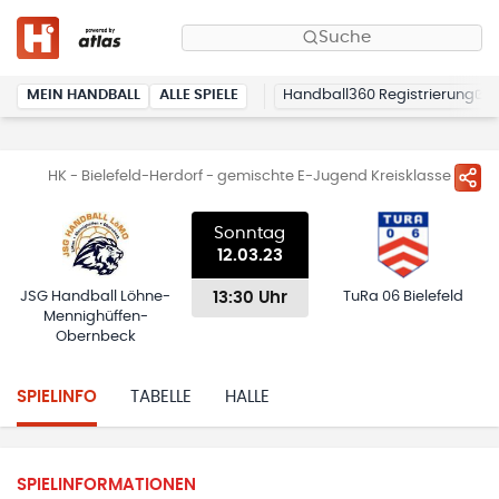
Suche
MEIN HANDBALL
ALLE SPIELE
Handball360 Registrierung
HK - Bielefeld-Herdorf - gemischte E-Jugend Kreisklasse
Sonntag
12.03.23
13:30 Uhr
JSG Handball Löhne-
TuRa 06 Bielefeld
Mennighüffen-
Obernbeck
SPIELINFO
TABELLE
HALLE
SPIELINFORMATIONEN