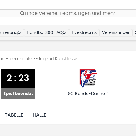
Finde Vereine, Teams, Ligen und mehr…
trierung
Handball360 FAQ
Livestreams
Vereinsfinder
orf - gemischte E-Jugend Kreisklasse
2
:
23
Spiel beendet
SG Bünde-Dünne 2
TABELLE
HALLE