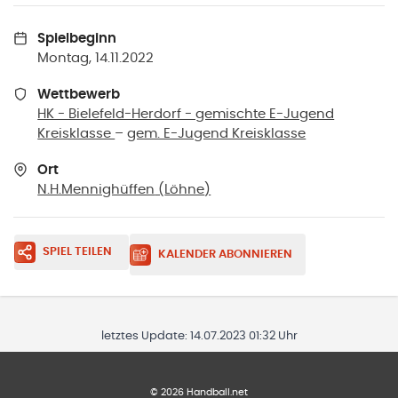
Spielbeginn
Montag, 14.11.2022
Wettbewerb
HK - Bielefeld-Herdorf - gemischte E-Jugend
Kreisklasse
–
gem. E-Jugend Kreisklasse
Ort
N.H.Mennighüffen
(
Löhne
)
SPIEL TEILEN
KALENDER ABONNIEREN
letztes Update:
14.07.2023 01:32 Uhr
©
2026
Handball.net