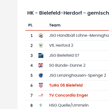
HK - Bielefeld-Herdorf - gemisc
Pl.
Team
Team-Logo
Tabelle mit Vereinsplatzierungen, Spielen, 
1
JSG Handball Löhne-Mennighü
2
VfL Herford 2
3
JSG Bielefeld 07
4
SG Bünde-Dünne 2
5
JSG Lenzinghausen-Spenge 2
6
TuRa 06 Bielefeld
7
TV Concordia Enger
8
HSG Quelle/Ummeln