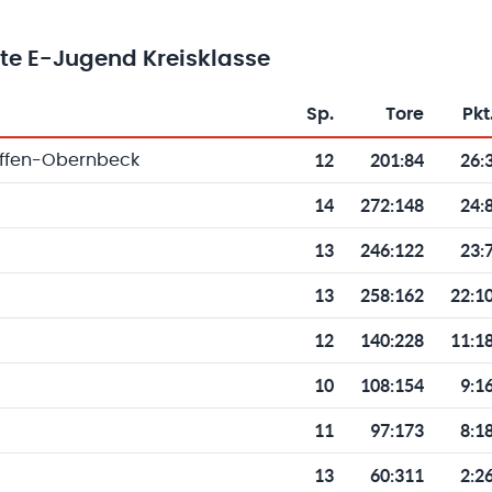
hte E-Jugend Kreisklasse
Sp.
Tore
Pkt
Toren und Punkten
12
201
:
84
26:
ffen-Obernbeck
14
272
:
148
24:
13
246
:
122
23:
13
258
:
162
22:1
12
140
:
228
11:1
10
108
:
154
9:1
11
97
:
173
8:1
13
60
:
311
2:2