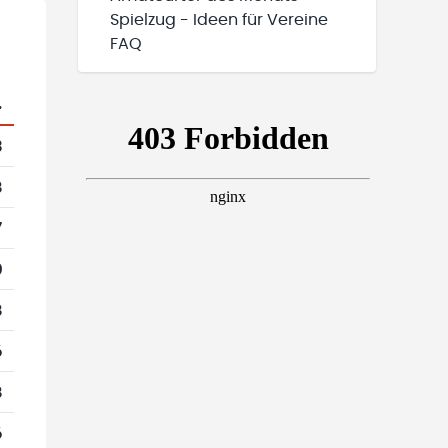
Spielzug - Ideen für Vereine
FAQ
.
3
8
7
0
8
6
8
6