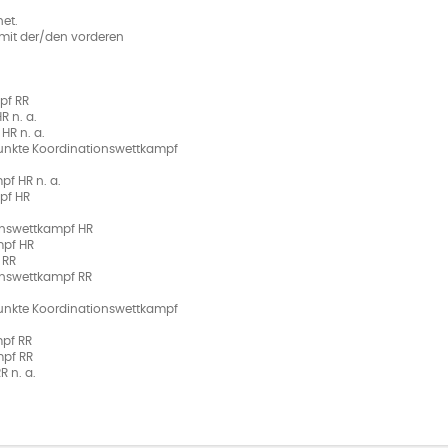
et.
ie mit der/den vorderen
pf RR
R n. a.
HR n. a.
unkte Koordinationswettkampf
f HR n. a.
pf HR
onswettkampf HR
mpf HR
 RR
onswettkampf RR
unkte Koordinationswettkampf
mpf RR
mpf RR
R n. a.