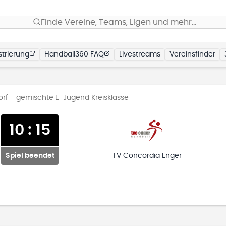
Finde Vereine, Teams, Ligen und mehr…
trierung
Handball360 FAQ
Livestreams
Vereinsfinder
orf - gemischte E-Jugend Kreisklasse
10
:
15
Spiel beendet
TV Concordia Enger