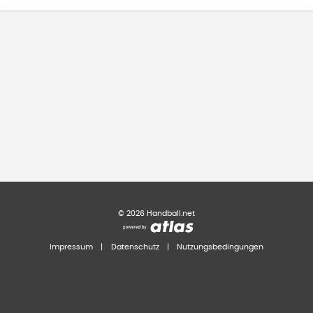
©
2026
Handball.net
Impressum
|
Datenschutz
|
Nutzungsbedingungen