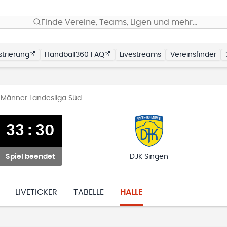
Finde Vereine, Teams, Ligen und mehr…
trierung
Handball360 FAQ
Livestreams
Vereinsfinder
 Männer Landesliga Süd
33
:
30
Spiel beendet
DJK Singen
LIVETICKER
TABELLE
HALLE