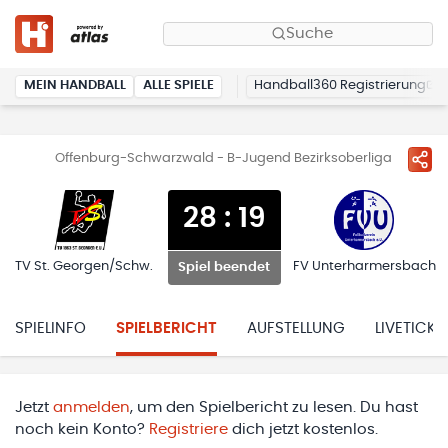
Suche
MEIN HANDBALL
ALLE SPIELE
Handball360 Registrierung
Offenburg-Schwarzwald - B-Jugend Bezirksoberliga
28
:
19
TV St. Georgen/Schw.
FV Unterharmersbach
Spiel beendet
SPIELINFO
SPIELBERICHT
AUFSTELLUNG
LIVETICKE
Jetzt
anmelden
, um den Spielbericht zu lesen. Du hast
noch kein Konto?
Registriere
dich jetzt kostenlos.