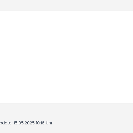
Update:
15.05.2025 10:16 Uhr