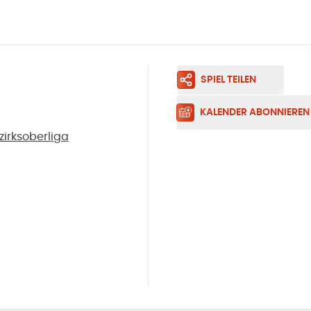
SPIEL TEILEN
KALENDER ABONNIEREN
irksoberliga