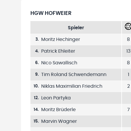
HGW HOFWEIER
Spieler
Moritz Hechinger
8
3
.
Patrick Ehleiter
13
4
.
Nico Sawallisch
8
6
.
Tim Roland Schwendemann
1
9
.
Niklas Maximilian Friedrich
2
10
.
Leon Partyka
12
.
Moritz Brüderle
7
14
.
Marvin Wagner
15
.