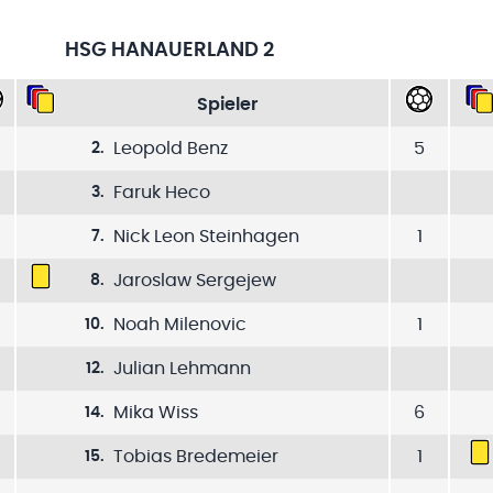
HSG HANAUERLAND 2
Spieler
Leopold Benz
5
2
.
Faruk Heco
3
.
Nick Leon Steinhagen
1
7
.
Jaroslaw Sergejew
8
.
Noah Milenovic
1
10
.
Julian Lehmann
12
.
Mika Wiss
6
14
.
Tobias Bredemeier
1
15
.