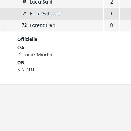
Luca Sahli
2
19
.
Felix Gehmlich
1
71
.
Lorenz Fien
8
72
.
Offizielle
OA
Dominik
Minder
OB
N.N.
N.N.