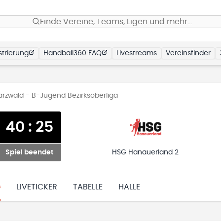
Finde Vereine, Teams, Ligen und mehr…
trierung
Handball360 FAQ
Livestreams
Vereinsfinder
zwald - B-Jugend Bezirksoberliga
40
:
25
Spiel beendet
HSG Hanauerland 2
G
LIVETICKER
TABELLE
HALLE