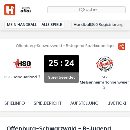
Suche
MEIN HANDBALL
ALLE SPIELE
Handball360 Registrierung
Offenburg-Schwarzwald - B-Jugend Bezirksoberliga
25
:
24
HSG Hanauerland 2
SG
Spiel beendet
Meißenheim/Nonnenweier
2
SPIELINFO
SPIELBERICHT
AUFSTELLUNG
LIVETICKER
Offenburg-Schwarzwald - B-Jugend