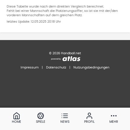
Diese Tabelle wurde nach dem direkten Vergleich berechnet.
Fehlt bei einer Mannschaft die Platzierungsziffer, so ist sie mit der/den
vorderen Mannschaften auf dem gleichen Platz.
letztes Update:
12.05.2025 20:18 Uhr
©
2026
Handball.net
Impressum
|
Datenschutz
|
Nutzungsbedingungen
HOME
SPIELE
NEWS
PROFIL
MEHR