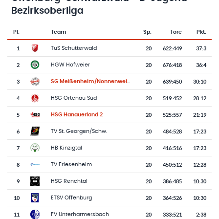
Bezirksoberliga
Pl.
Team
Sp.
Tore
Pkt.
Team-Logo
Tabelle mit Vereinsplatzierungen, Spielen, Toren und Punkten
1
20
622
:
449
37:3
TuS Schutterwald
2
20
676
:
418
36:4
HGW Hofweier
3
20
639
:
450
30:10
SG Meißenheim/Nonnenweier 2
4
20
519
:
452
28:12
HSG Ortenau Süd
5
20
525
:
557
21:19
HSG Hanauerland 2
6
20
484
:
528
17:23
TV St. Georgen/Schw.
7
20
416
:
516
17:23
HB Kinzigtal
8
20
450
:
512
12:28
TV Friesenheim
9
20
386
:
485
10:30
HSG Renchtal
10
20
364
:
526
10:30
ETSV Offenburg
11
20
333
:
521
2:38
FV Unterharmersbach