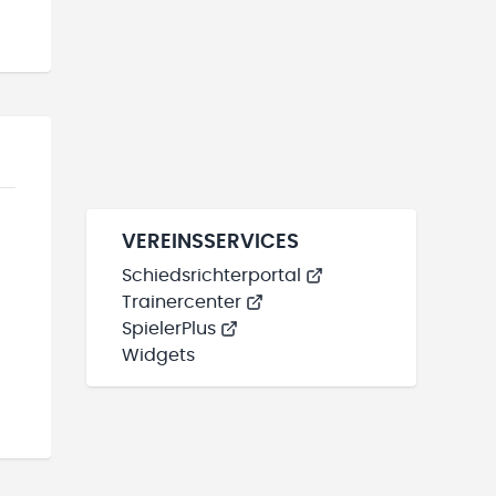
VEREINSSERVICES
Schiedsrichterportal
Trainercenter
SpielerPlus
Widgets