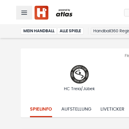
MEIN HANDBALL
ALLE SPIELE
Handball360 Regis
Fl
HC Treia/Jübek
SPIELINFO
AUFSTELLUNG
LIVETICKER