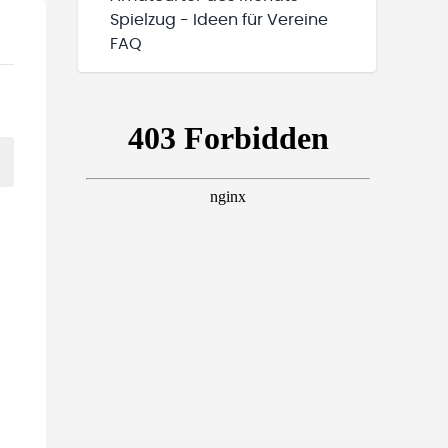
Spielzug - Ideen für Vereine
FAQ