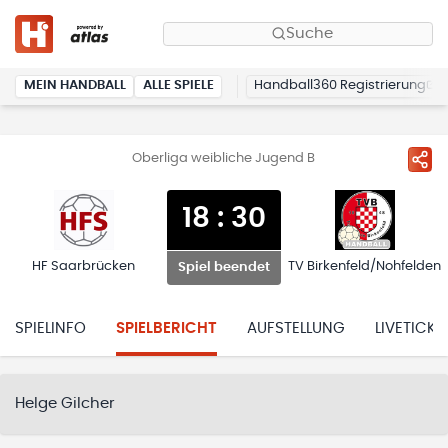
Suche
MEIN HANDBALL
ALLE SPIELE
Handball360 Registrierung
Oberliga weibliche Jugend B
18
:
30
HF Saarbrücken
TV Birkenfeld/Nohfelden
Spiel beendet
SPIELINFO
SPIELBERICHT
AUFSTELLUNG
LIVETICKE
Helge Gilcher