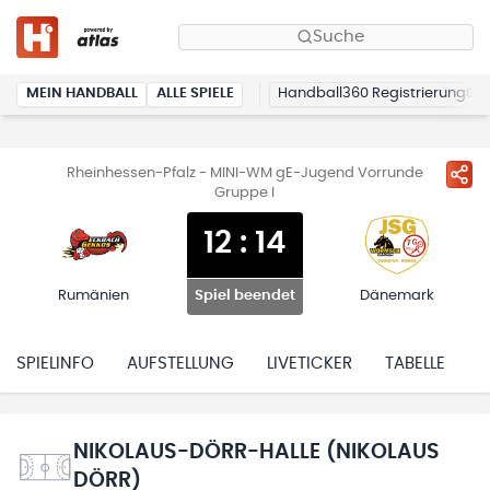
Suche
MEIN HANDBALL
ALLE SPIELE
Handball360 Registrierung
Rheinhessen-Pfalz - MINI-WM gE-Jugend Vorrunde
Gruppe I
12
:
14
Rumänien
Dänemark
Spiel beendet
SPIELINFO
AUFSTELLUNG
LIVETICKER
TABELLE
H
NIKOLAUS-DÖRR-HALLE (NIKOLAUS
DÖRR)