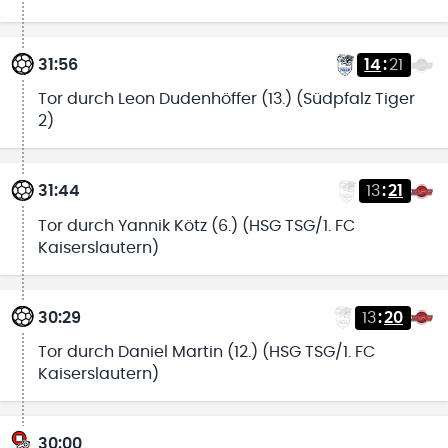
31:56
14
:
21
Tor durch Leon Dudenhöffer (13.) (Südpfalz Tiger
2)
31:44
13
:
21
Tor durch Yannik Kötz (6.) (HSG TSG/1. FC
Kaiserslautern)
30:29
13
:
20
Tor durch Daniel Martin (12.) (HSG TSG/1. FC
Kaiserslautern)
30:00