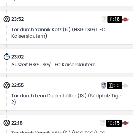
23:52
11
:
16
Tor durch Yannik Kötz (6.) (HSG TSG/1. FC
Kaiserslautern)
23:02
Auszeit HSG TSG/1. FC Kaiserslautern
22:55
11
:
15
Tor durch Leon Dudenhöffer (13.) (Südpfalz Tiger
2)
22:18
10
:
15