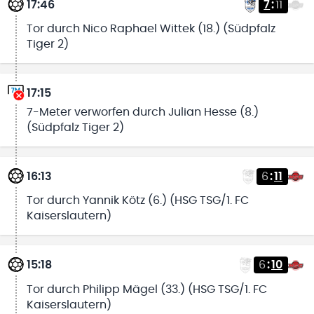
17:46
7
:
11
Tor durch Nico Raphael Wittek (18.) (Südpfalz
Tiger 2)
17:15
7-Meter verworfen durch Julian Hesse (8.)
(Südpfalz Tiger 2)
16:13
6
:
11
Tor durch Yannik Kötz (6.) (HSG TSG/1. FC
Kaiserslautern)
15:18
6
:
10
Tor durch Philipp Mägel (33.) (HSG TSG/1. FC
Kaiserslautern)