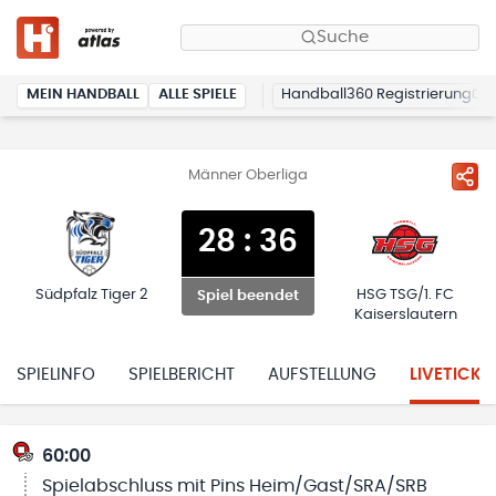
Suche
MEIN HANDBALL
ALLE SPIELE
Handball360 Registrierung
Männer Oberliga
28
:
36
Südpfalz Tiger 2
HSG TSG/1. FC
Spiel beendet
Kaiserslautern
SPIELINFO
SPIELBERICHT
AUFSTELLUNG
LIVETICKE
60:00
Spielabschluss mit Pins Heim/Gast/SRA/SRB