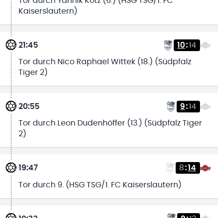
Tor durch Yannik Kötz (6.) (HSG TSG/1. FC
Kaiserslautern)
21:45
10
:
14
Tor durch Nico Raphael Wittek (18.) (Südpfalz
Tiger 2)
20:55
9
:
14
Tor durch Leon Dudenhöffer (13.) (Südpfalz Tiger
2)
19:47
8
:
14
Tor durch 9. (HSG TSG/1. FC Kaiserslautern)