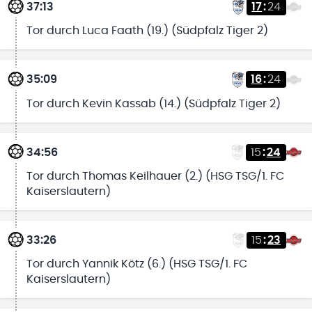
37:13
17
:
24
Tor durch Luca Faath (19.) (Südpfalz Tiger 2)
35:09
16
:
24
Tor durch Kevin Kassab (14.) (Südpfalz Tiger 2)
34:56
15
:
24
Tor durch Thomas Keilhauer (2.) (HSG TSG/1. FC
Kaiserslautern)
33:26
15
:
23
Tor durch Yannik Kötz (6.) (HSG TSG/1. FC
Kaiserslautern)