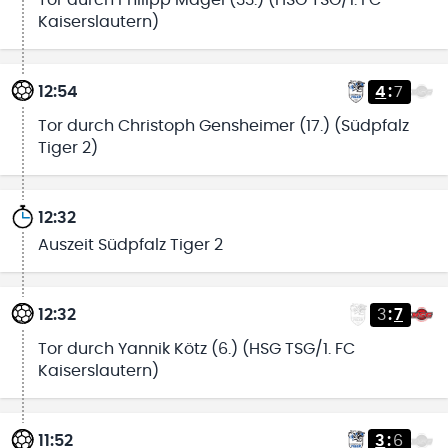
Kaiserslautern)
12:54
4
:
7
Tor durch Christoph Gensheimer (17.) (Südpfalz
Tiger 2)
12:32
Auszeit Südpfalz Tiger 2
12:32
3
:
7
Tor durch Yannik Kötz (6.) (HSG TSG/1. FC
Kaiserslautern)
11:52
3
:
6