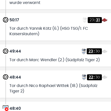
wurde verwarnt
50:17
23
:
31
Tor durch Yannik Kötz (6.) (HSG TSG/1. FC
Kaiserslautern)
49:44
23
:
30
Tor durch Marc Wendler (2.) (Südpfalz Tiger 2)
48:44
22
:
30
Tor durch Nico Raphael Wittek (18.) (Südpfalz
Tiger 2)
48:40