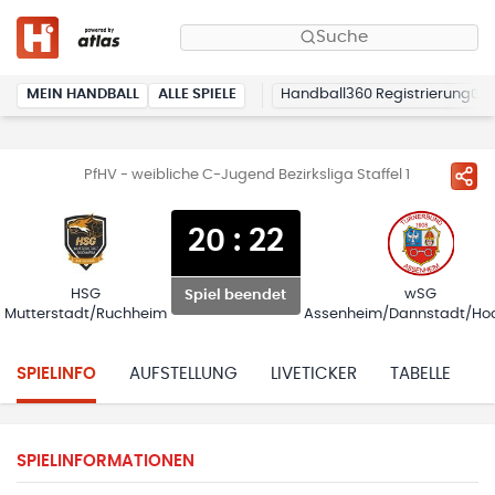
Suche
MEIN HANDBALL
ALLE SPIELE
Handball360 Registrierung
PfHV - weibliche C-Jugend Bezirksliga Staffel 1
20
:
22
HSG
wSG
Spiel beendet
Mutterstadt/Ruchheim
Assenheim/Dannstadt/Ho
SPIELINFO
AUFSTELLUNG
LIVETICKER
TABELLE
H
SPIELINFORMATIONEN