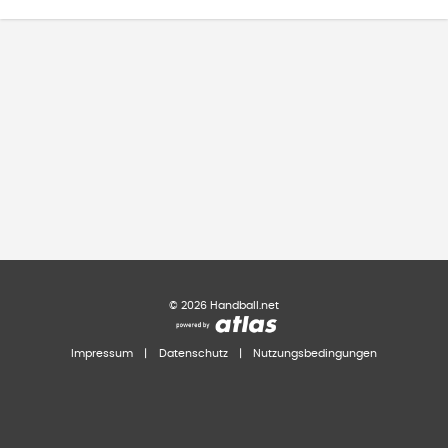
©
2026
Handball.net
Impressum
|
Datenschutz
|
Nutzungsbedingungen