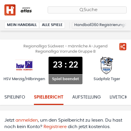
Suche
MEIN HANDBALL
ALLE SPIELE
Handball360 Registrierung
Regionalliga Südwest - männliche A-Jugend
Regionalliga Vorrunde Gruppe B
23
:
22
HSV Merzig/Hilbringen
Südpfalz Tiger
Spiel beendet
SPIELINFO
SPIELBERICHT
AUFSTELLUNG
LIVETICKE
Jetzt
anmelden
, um den Spielbericht zu lesen. Du hast
noch kein Konto?
Registriere
dich jetzt kostenlos.