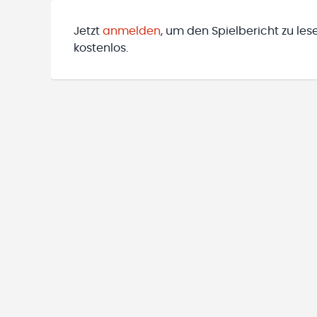
Jetzt
anmelden
, um den Spielbericht zu les
kostenlos.