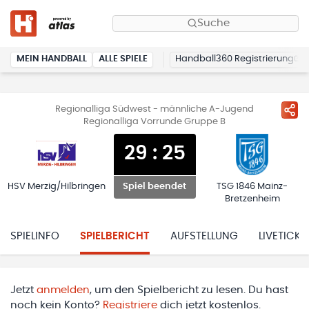
Suche
MEIN HANDBALL
ALLE SPIELE
Handball360 Registrierung
Regionalliga Südwest - männliche A-Jugend
Regionalliga Vorrunde Gruppe B
29
:
25
HSV Merzig/Hilbringen
TSG 1846 Mainz-
Spiel beendet
Bretzenheim
SPIELINFO
SPIELBERICHT
AUFSTELLUNG
LIVETICKE
Jetzt
anmelden
, um den Spielbericht zu lesen. Du hast
noch kein Konto?
Registriere
dich jetzt kostenlos.