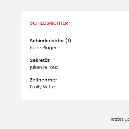
SCHIEDSRICHTER
Schiedsrichter (1)
Stine
Plöger
Sekretär
julien
le roux
Zeitnehmer
Emily
Witte
letztes U