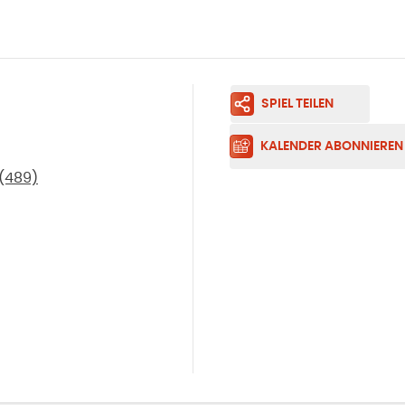
SPIEL TEILEN
KALENDER ABONNIEREN
 (489)