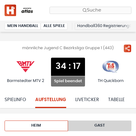
Suche
MEIN HANDBALL
ALLE SPIELE
Handball360 Registrierung
männliche Jugend C Bezirksliga Gruppe 1 (443)
34
:
17
Barmstedter MTV 2
TH Quickborn
Spiel beendet
SPIELINFO
AUFSTELLUNG
LIVETICKER
TABELLE
HEIM
GAST