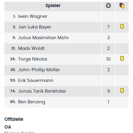
Spieler
Iwen Wagner
1
.
Jan Luka Bayer
7
2
.
Julius Maximilian Mohr
3
9
.
Mads Woldt
2
21
.
Torge Nikolai
10
24
.
John-Phillip Möller
2
26
.
Erik Sauermann
59
.
Jonas Tarik Benkhdar
9
74
.
Ben Benzing
1
85
.
Offizielle
OA