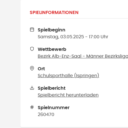
SPIELINFORMATIONEN
Spielbeginn
Samstag, 03.05.2025 - 17:00 Uhr
Wettbewerb
Bezirk Alb-Enz-Saal - Männer Bezirksliga 
Ort
Schulsporthalle
(
Ispringen
)
Spielbericht
Spielbericht herunterladen
Spielnummer
260470