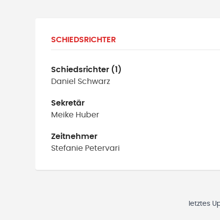
SCHIEDSRICHTER
Schiedsrichter (1)
Daniel
Schwarz
Sekretär
Meike
Huber
Zeitnehmer
Stefanie
Petervari
letztes U