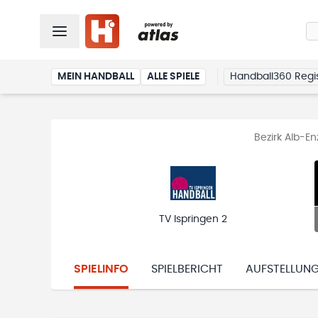
MEIN HANDBALL
ALLE SPIELE
Handball360 Regis
Bezirk Alb-En
TV Ispringen 2
SPIELINFO
SPIELBERICHT
AUFSTELLUN