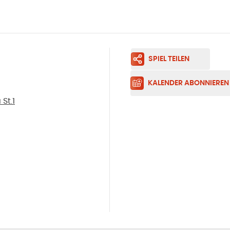
SPIEL TEILEN
KALENDER ABONNIEREN
St.1