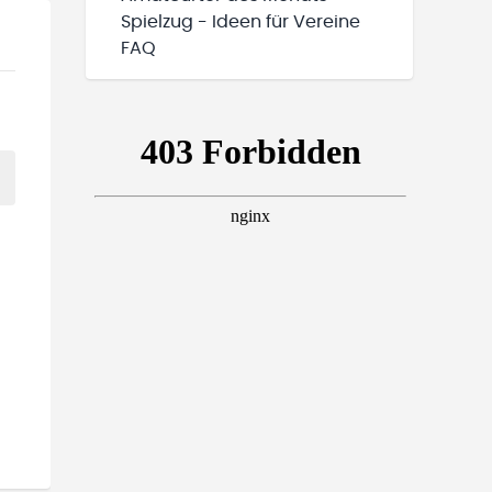
Spielzug - Ideen für Vereine
FAQ