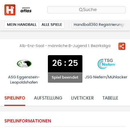
Suche
MEIN HANDBALL
ALLE SPIELE
Handball360 Registrierung
Alb-Enz-Saal - männliche B-Jugend 1. Bezirksliga
26
:
25
ASG Eggenstein-
JSG Niefern/Mühlacker
Spiel beendet
Leopoldshafen
SPIELINFO
AUFSTELLUNG
LIVETICKER
TABELLE
H
SPIELINFORMATIONEN