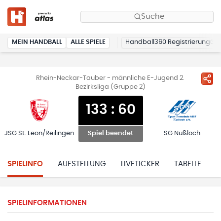
Suche
MEIN HANDBALL
ALLE SPIELE
Handball360 Registrierung
Rhein-Neckar-Tauber - männliche E-Jugend 2.
Bezirksliga (Gruppe 2)
133
:
60
JSG St. Leon/Reilingen
SG Nußloch
Spiel beendet
SPIELINFO
AUFSTELLUNG
LIVETICKER
TABELLE
H
SPIELINFORMATIONEN