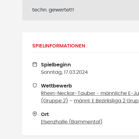
techn. gewertet!!
SPIELINFORMATIONEN
Spielbeginn
Sonntag, 17.03.2024
Wettbewerb
Rhein-Neckar-Tauber - männliche E-Jug
(Gruppe 2)
–
männl. E Bezirksliga 2 Gru
Ort
Elsenzhalle
(
Bammental
)