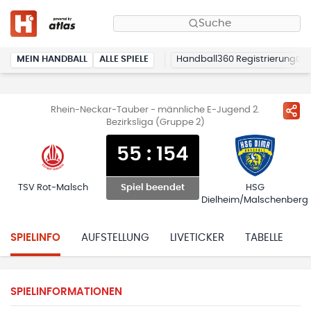
Suche
MEIN HANDBALL
ALLE SPIELE
Handball360 Registrierung
Rhein-Neckar-Tauber - männliche E-Jugend 2.
Bezirksliga (Gruppe 2)
55
:
154
TSV Rot-Malsch
HSG
Spiel beendet
Dielheim/Malschenberg
SPIELINFO
AUFSTELLUNG
LIVETICKER
TABELLE
H
SPIELINFORMATIONEN