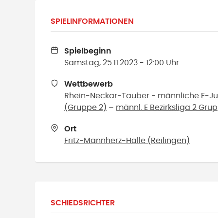
SPIELINFORMATIONEN
Spielbeginn
Samstag, 25.11.2023 - 12:00 Uhr
Wettbewerb
Rhein-Neckar-Tauber - männliche E-Jug
(Gruppe 2)
–
männl. E Bezirksliga 2 Gru
Ort
Fritz-Mannherz-Halle
(
Reilingen
)
SCHIEDSRICHTER