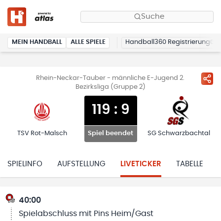
Suche
MEIN HANDBALL
ALLE SPIELE
Handball360 Registrierung
Rhein-Neckar-Tauber - männliche E-Jugend 2.
Bezirksliga (Gruppe 2)
119
:
9
TSV Rot-Malsch
SG Schwarzbachtal
Spiel beendet
SPIELINFO
AUFSTELLUNG
LIVETICKER
TABELLE
40:00
Spielabschluss mit Pins Heim/Gast