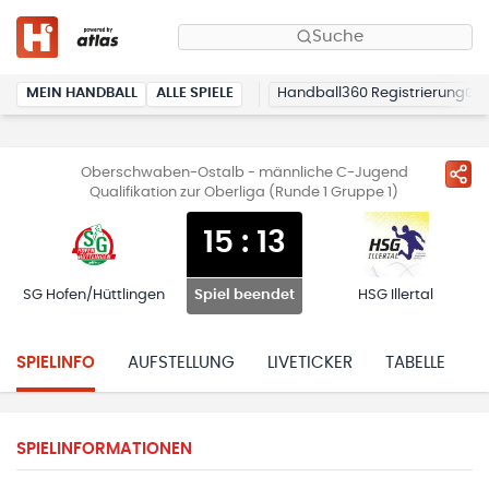
Suche
MEIN HANDBALL
ALLE SPIELE
Handball360 Registrierung
Oberschwaben-Ostalb - männliche C-Jugend
Qualifikation zur Oberliga (Runde 1 Gruppe 1)
15
:
13
SG Hofen/Hüttlingen
HSG Illertal
Spiel beendet
SPIELINFO
AUFSTELLUNG
LIVETICKER
TABELLE
H
SPIELINFORMATIONEN