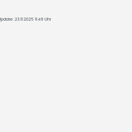
 Update:
23.11.2025 11:49 Uhr