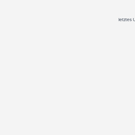
letztes