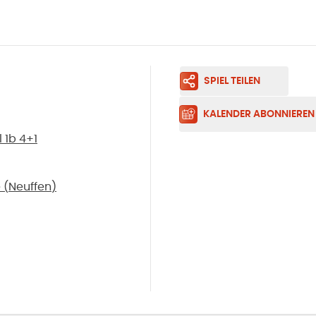
SPIEL TEILEN
KALENDER ABONNIEREN
 1b 4+1
e
(
Neuffen
)