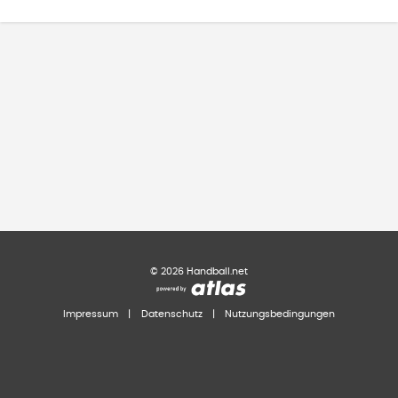
©
2026
Handball.net
Impressum
|
Datenschutz
|
Nutzungsbedingungen