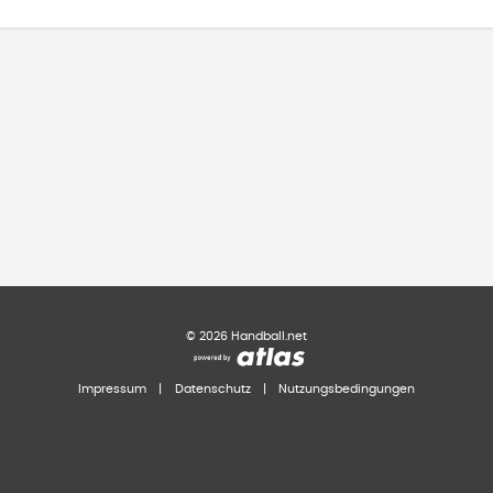
©
2026
Handball.net
Impressum
|
Datenschutz
|
Nutzungsbedingungen