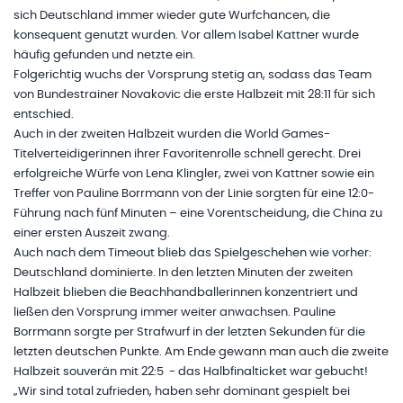
sich Deutschland immer wieder gute Wurfchancen, die
konsequent genutzt wurden. Vor allem Isabel Kattner wurde
häufig gefunden und netzte ein.
Folgerichtig wuchs der Vorsprung stetig an, sodass das Team
von Bundestrainer Novakovic die erste Halbzeit mit 28:11 für sich
entschied.
Auch in der zweiten Halbzeit wurden die World Games-
Titelverteidigerinnen ihrer Favoritenrolle schnell gerecht. Drei
erfolgreiche Würfe von Lena Klingler, zwei von Kattner sowie ein
Treffer von Pauline Borrmann von der Linie sorgten für eine 12:0-
Führung nach fünf Minuten – eine Vorentscheidung, die China zu
einer ersten Auszeit zwang.
Auch nach dem Timeout blieb das Spielgeschehen wie vorher:
Deutschland dominierte. In den letzten Minuten der zweiten
Halbzeit blieben die Beachhandballerinnen konzentriert und
ließen den Vorsprung immer weiter anwachsen. Pauline
Borrmann sorgte per Strafwurf in der letzten Sekunden für die
letzten deutschen Punkte. Am Ende gewann man auch die zweite
Halbzeit souverän mit 22:5 - das Halbfinalticket war gebucht!
„Wir sind total zufrieden, haben sehr dominant gespielt bei