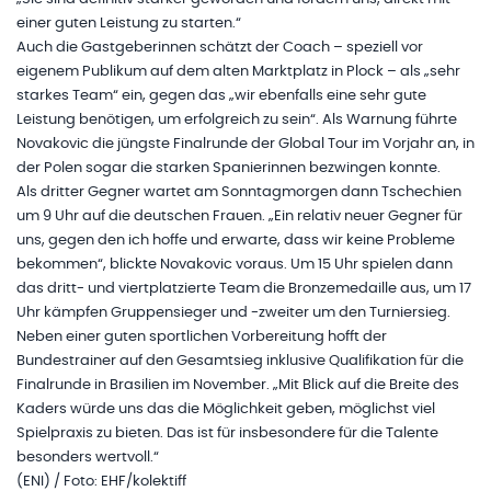
einer guten Leistung zu starten.“
Auch die Gastgeberinnen schätzt der Coach – speziell vor
eigenem Publikum auf dem alten Marktplatz in Plock – als „sehr
starkes Team“ ein, gegen das „wir ebenfalls eine sehr gute
Leistung benötigen, um erfolgreich zu sein“. Als Warnung führte
Novakovic die jüngste Finalrunde der Global Tour im Vorjahr an, in
der Polen sogar die starken Spanierinnen bezwingen konnte.
Als dritter Gegner wartet am Sonntagmorgen dann Tschechien
um 9 Uhr auf die deutschen Frauen. „Ein relativ neuer Gegner für
uns, gegen den ich hoffe und erwarte, dass wir keine Probleme
bekommen“, blickte Novakovic voraus. Um 15 Uhr spielen dann
das dritt- und viertplatzierte Team die Bronzemedaille aus, um 17
Uhr kämpfen Gruppensieger und -zweiter um den Turniersieg.
Neben einer guten sportlichen Vorbereitung hofft der
Bundestrainer auf den Gesamtsieg inklusive Qualifikation für die
Finalrunde in Brasilien im November. „Mit Blick auf die Breite des
Kaders würde uns das die Möglichkeit geben, möglichst viel
Spielpraxis zu bieten. Das ist für insbesondere für die Talente
besonders wertvoll.“
(ENI) / Foto: EHF/kolektiff