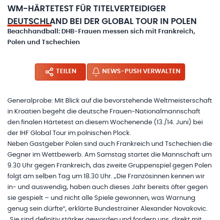
WM-HÄRTETEST FÜR TITELVERTEIDIGER
DEUTSCHLAND BEI DER GLOBAL TOUR IN POLEN
Beachhandball: DHB-Frauen messen sich mit Frankreich,
Polen und Tschechien
TEILEN
NEWS-PUSH VERWALTEN
Generalprobe: Mit Blick auf die bevorstehende Weltmeisterschaft
in Kroatien begeht die deutsche Frauen-Nationalmannschaft
den finalen Härtetest an diesem Wochenende (13./14. Juni) bei
der IHF Global Tour im polnischen Plock.
Neben Gastgeber Polen sind auch Frankreich und Tschechien die
Gegner im Wettbewerb. Am Samstag startet die Mannschaft um
9.30 Uhr gegen Frankreich, das zweite Gruppenspiel gegen Polen
folgt am selben Tag um 18.30 Uhr. „Die Französinnen kennen wir
in- und auswendig, haben auch dieses Jahr bereits öfter gegen
sie gespielt – und nicht alle Spiele gewonnen, was Warnung
genug sein dürfte“, erklärte Bundestrainer Alexander Novakovic.
„Sie sind definitiv stärker geworden und fordern uns, direkt mit