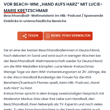
VOR BEACH-WM: „HAND AUFS HARZ“ MIT LUCIE-
MARIE KRETZSCHMAR
Beachhandball-Weltmeisterin im HBL-Podcast / Spannende
Einblicke in unterschiedliche Bereiche
TEILEN
NEWS-PUSH VERWALTEN
Sie ist eine der besten Beachhandballerinnen in Deutschland,
hoch dekoriert im Sand und wird auch in wenigen Wochen bei
der Beachhandball-Weltmeisterschaft wieder für Deutschland
um die WM-Medaillen kämpfen: Lucie Marie-Kretzschmar.
Wenige Tage vor dem WM-Vorbereitungsstart ist 25-Jährige, die
in der Alsco Handball Bundesliga der Frauen für die HSG
Bensheim/Auerbach Flames spielt, beim HBL-Podcast „Hand
aufs Harz“ zu Gast.
Kretzschmar spricht in dem knapp zweistündigen Gespräch mit
Moderator Markus Götz über ihre Liebe zum Handball, den
Beachhandball, ihren Nebenjob als TV-Expertin und noch vieles
mehr. Zu den Sprachnachrichten in der Sendung gehört auch