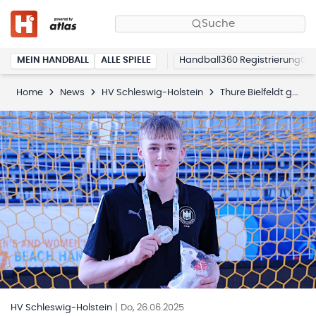
Suche
MEIN HANDBALL
ALLE SPIELE
Handball360 Registrierung
Home
News
HV Schleswig-Holstein
Thure Bielfeldt gewinnt Silbermedallie bei der U17-Beachhandball-Weltmeisterschaft
HV Schleswig-Holstein
|
Do, 26.06.2025