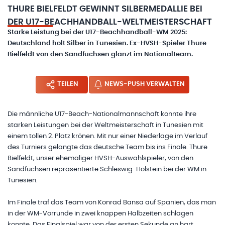
THURE BIELFELDT GEWINNT SILBERMEDALLIE BEI
DER U17-BEACHHANDBALL-WELTMEISTERSCHAFT
Starke Leistung bei der U17-Beachhandball-WM 2025:
Deutschland holt Silber in Tunesien. Ex-HVSH-Spieler Thure
Bielfeldt von den Sandfüchsen glänzt im Nationalteam.
TEILEN
NEWS-PUSH VERWALTEN
Die männliche U17-Beach-Nationalmannschaft konnte ihre
starken Leistungen bei der Weltmeisterschaft in Tunesien mit
einem tollen 2. Platz krönen. Mit nur einer Niederlage im Verlauf
des Turniers gelangte das deutsche Team bis ins Finale. Thure
Bielfeldt, unser ehemaliger HVSH-Auswahlspieler, von den
Sandfüchsen repräsentierte Schleswig-Holstein bei der WM in
Tunesien.
Im Finale traf das Team von Konrad Bansa auf Spanien, das man
in der WM-Vorrunde in zwei knappen Halbzeiten schlagen
konnte. Das Finalspiel war von der ersten Sekunde an hart