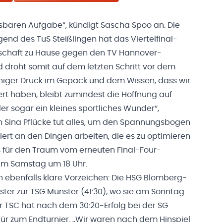
ösbaren Aufgabe“, kündigt Sascha Spoo an. Die
gend des TuS Steißlingen hat das Viertelfinal-
rschaft zu Hause gegen den TV Hannover-
 droht somit auf dem letzten Schritt vor dem
eniger Druck im Gepäck und dem Wissen, dass wir
t haben, bleibt zumindest die Hoffnung auf
r sogar ein kleines sportliches Wunder“,
n Sina Pflücke tut alles, um den Spannungsbogen
ert an den Dingen arbeiten, die es zu optimieren
es für den Traum vom erneuten Final-Four-
 am Samstag um 18 Uhr.
n ebenfalls klare Vorzeichen: Die HSG Blomberg-
lster zur TSG Münster (41:30), wo sie am Sonntag
ner TSC hat nach dem 30:20-Erfolg bei der SG
 Tür zum Endturnier. „Wir waren nach dem Hinspiel