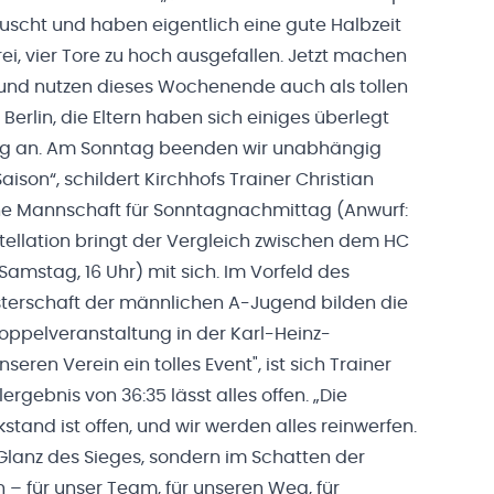
äuscht und haben eigentlich eine gute Halbzeit
drei, vier Tore zu hoch ausgefallen. Jetzt machen
 und nutzen dieses Wochenende auch als tollen
Berlin, die Eltern haben sich einiges überlegt
tag an. Am Sonntag beenden wir unabhängig
son“, schildert Kirchhofs Trainer Christian
ine Mannschaft für Sonntagnachmittag (Anwurf:
stellation bringt der Vergleich zwischen dem HC
amstag, 16 Uhr) mit sich. Im Vorfeld des
sterschaft der männlichen A-Jugend bilden die
oppelveranstaltung in der Karl-Heinz-
eren Verein ein tolles Event", ist sich Trainer
rgebnis von 36:35 lässt alles offen. „Die
and ist offen, und wir werden alles reinwerfen.
anz des Sieges, sondern im Schatten der
– für unser Team, für unseren Weg, für