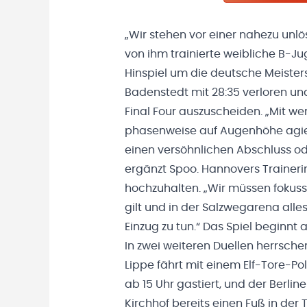
„Wir stehen vor einer nahezu unl
von ihm trainierte weibliche B-Ju
Hinspiel um die deutsche Meiste
Badenstedt mit 28:35 verloren und
Final Four auszuscheiden. „Mit w
phasenweise auf Augenhöhe agier
einen versöhnlichen Abschluss ode
ergänzt Spoo. Hannovers Traineri
hochzuhalten. „Wir müssen fokussi
gilt und in der Salzwegarena all
Einzug zu tun.“ Das Spiel beginnt
In zwei weiteren Duellen herrsche
Lippe fährt mit einem Elf-Tore-Po
ab 15 Uhr gastiert, und der Berli
Kirchhof bereits einen Fuß in der