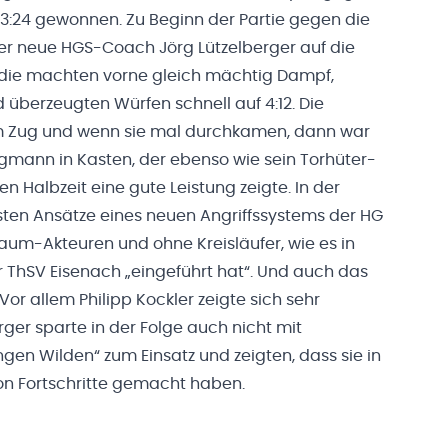
t 43:24 gewonnen. Zu Beginn der Partie gegen die
der neue HGS-Coach Jörg Lützelberger auf die
die machten vorne gleich mächtig Dampf,
d überzeugten Würfen schnell auf 4:12. Die
um Zug und wenn sie mal durchkamen, dann war
ngmann in Kasten, der ebenso wie sein Torhüter-
en Halbzeit eine gute Leistung zeigte. In der
sten Ansätze eines neuen Angriffssystems der HG
kraum-Akteuren und ohne Kreisläufer, wie es in
r ThSV Eisenach „eingeführt hat“. Und auch das
or allem Philipp Kockler zeigte sich sehr
ger sparte in der Folge auch nicht mit
gen Wilden“ zum Einsatz und zeigten, dass sie in
on Fortschritte gemacht haben.